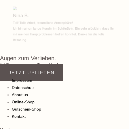
Nina B.
Toll! Tolle Arbeit, freundliche Atmosphäre!
Ich bin schon lange Kundin im SchönSein. Bin sehr glücklich, dass Ihr
mit meinen Hauptproblemen helfen konntet. Danke für die tolle
Beratung.
Augen zum Verlieben.
Lift me up, Scotty!
JETZT UPLIFTEN
Impressum
Datenschutz
About us
Online-Shop
Gutschein-Shop
Kontakt